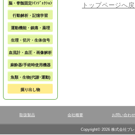
脳・脊髄固定/ｲﾝｼﾞｪｸｼｮﾝ
トップページへ戻
行動解析・記憶学習
運動機能・鎮痛・薬理
生理・切片・生体信号
血流計・血圧・画像解析
麻酔器/手術時使用機器
魚類・生物(代謝･運動)
掘り出し物
取扱製品
会社概要
お問い合わ
Copyright© 2026 株式会社ブ