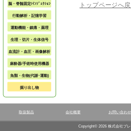
脳・脊髄固定/ｲﾝｼﾞｪｸｼｮﾝ
トップページへ戻
行動解析・記憶学習
運動機能・鎮痛・薬理
生理・切片・生体信号
血流計・血圧・画像解析
麻酔器/手術時使用機器
魚類・生物(代謝･運動)
掘り出し物
取扱製品
会社概要
お問い合わ
Copyright© 2026 株式会社ブ