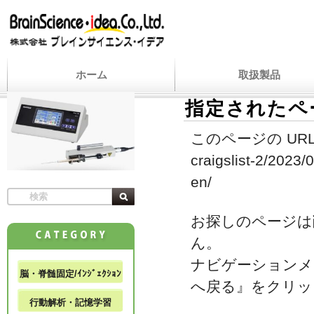
ホーム
取扱製品
指定されたペ
このページの URL
craigslist-2/2023/
en/
お探しのページは
ん。
ナビゲーションメ
脳・脊髄固定/ｲﾝｼﾞｪｸｼｮﾝ
へ戻る』をクリッ
行動解析・記憶学習