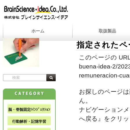
ホーム
取扱製品
指定されたペ
このページの URL
buena-idea-2/2023
remuneracion-cua
お探しのページは
ん。
ナビゲーションメ
脳・脊髄固定/ｲﾝｼﾞｪｸｼｮﾝ
へ戻る』をクリッ
行動解析・記憶学習