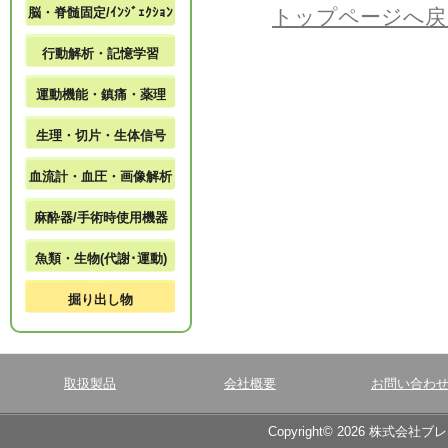
脳・脊髄固定/ｲﾝｼﾞｪｸｼｮﾝ
トップページへ戻
行動解析・記憶学習
運動機能・鎮痛・薬理
生理・切片・生体信号
血流計・血圧・画像解析
麻酔器/手術時使用機器
魚類・生物(代謝･運動)
掘り出し物
取扱製品
会社概要
お問い合わ
Copyright© 2026 株式会社ブ