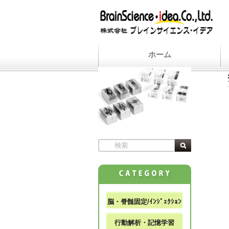
ホーム
脳・脊髄固定/ｲﾝｼﾞｪｸｼｮﾝ
行動解析・記憶学習