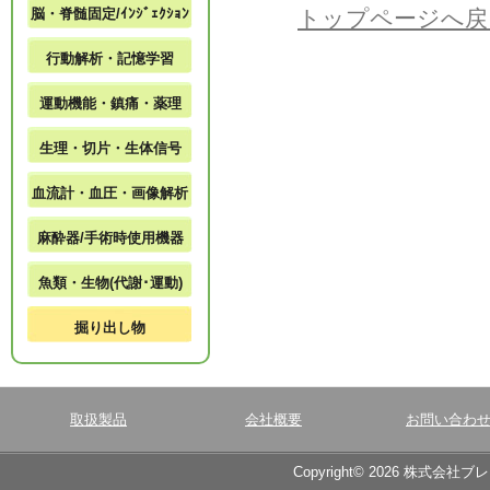
脳・脊髄固定/ｲﾝｼﾞｪｸｼｮﾝ
トップページへ戻
行動解析・記憶学習
運動機能・鎮痛・薬理
生理・切片・生体信号
血流計・血圧・画像解析
麻酔器/手術時使用機器
魚類・生物(代謝･運動)
掘り出し物
取扱製品
会社概要
お問い合わ
Copyright© 2026 株式会社ブ