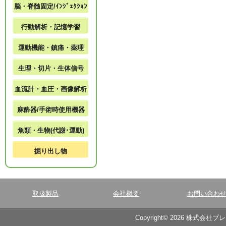
脳・脊髄固定/ｲﾝｼﾞｪｸｼｮﾝ
行動解析・記憶学習
運動機能・鎮痛・薬理
生理・切片・生体信号
血流計・血圧・画像解析
麻酔器/手術時使用機器
魚類・生物(代謝･運動)
掘り出し物
取扱製品
会社概要
お問い合わ
Copyright© 2026 株式会社ブ