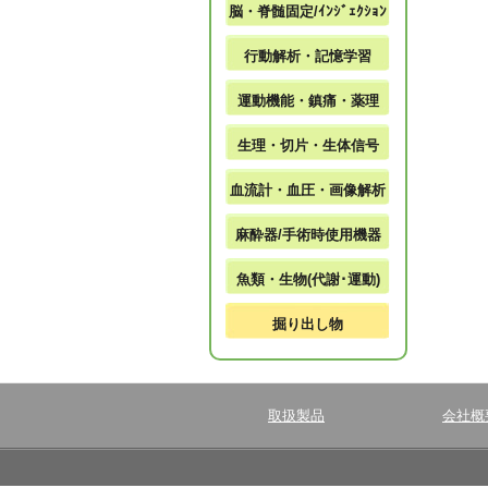
脳・脊髄固定/ｲﾝｼﾞｪｸｼｮﾝ
行動解析・記憶学習
運動機能・鎮痛・薬理
生理・切片・生体信号
血流計・血圧・画像解析
麻酔器/手術時使用機器
魚類・生物(代謝･運動)
掘り出し物
取扱製品
会社概