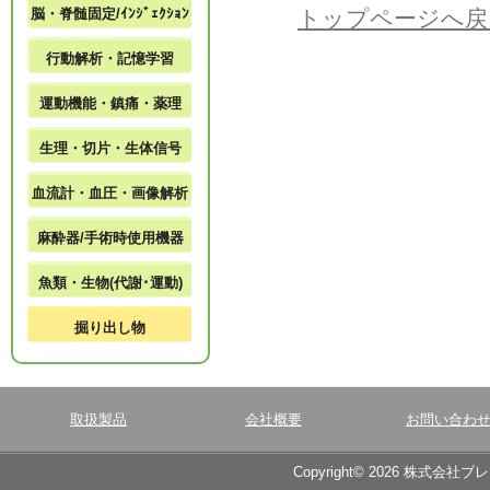
脳・脊髄固定/ｲﾝｼﾞｪｸｼｮﾝ
トップページへ戻
行動解析・記憶学習
運動機能・鎮痛・薬理
生理・切片・生体信号
血流計・血圧・画像解析
麻酔器/手術時使用機器
魚類・生物(代謝･運動)
掘り出し物
取扱製品
会社概要
お問い合わ
Copyright© 2026 株式会社ブ