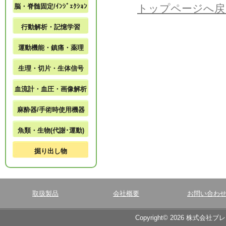
脳・脊髄固定/ｲﾝｼﾞｪｸｼｮﾝ
トップページへ戻
行動解析・記憶学習
運動機能・鎮痛・薬理
生理・切片・生体信号
血流計・血圧・画像解析
麻酔器/手術時使用機器
魚類・生物(代謝･運動)
掘り出し物
取扱製品
会社概要
お問い合わ
Copyright© 2026 株式会社ブ