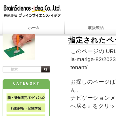
ホーム
取扱製品
指定されたペ
このページの URL
la-marige-82/2023
tenant/
お探しのページは
ん。
ナビゲーションメ
脳・脊髄固定/ｲﾝｼﾞｪｸｼｮﾝ
へ戻る』をクリッ
行動解析・記憶学習