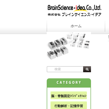
ホーム
脳・脊髄固定/ｲﾝｼﾞｪｸｼｮﾝ
行動解析・記憶学習