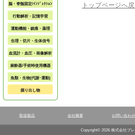
脳・脊髄固定/ｲﾝｼﾞｪｸｼｮﾝ
トップページへ戻
行動解析・記憶学習
運動機能・鎮痛・薬理
生理・切片・生体信号
血流計・血圧・画像解析
麻酔器/手術時使用機器
魚類・生物(代謝･運動)
掘り出し物
取扱製品
会社概要
お問い合わ
Copyright© 2026 株式会社ブ