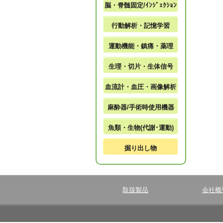
脳・脊髄固定/ｲﾝｼﾞｪｸｼｮﾝ
行動解析・記憶学習
運動機能・鎮痛・薬理
生理・切片・生体信号
血流計・血圧・画像解析
麻酔器/手術時使用機器
魚類・生物(代謝･運動)
掘り出し物
取扱製品
会社概