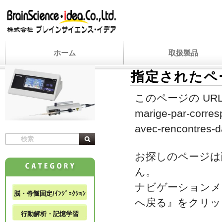
ホーム
取扱製品
指定されたペ
このページの URL
marige-par-corres
avec-rencontres-
お探しのページは
ん。
ナビゲーションメ
脳・脊髄固定/ｲﾝｼﾞｪｸｼｮﾝ
へ戻る』をクリッ
行動解析・記憶学習