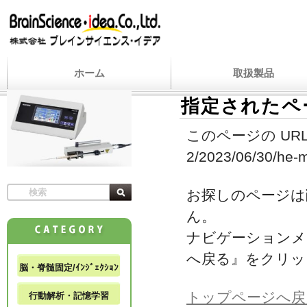
ホーム
取扱製品
指定されたペ
このページの URL
2/2023/06/30/he-m
お探しのページは
ん。
ナビゲーションメ
へ戻る』をクリッ
脳・脊髄固定/ｲﾝｼﾞｪｸｼｮﾝ
トップページへ戻
行動解析・記憶学習