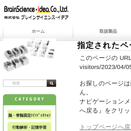
ホーム
取扱製品
指定されたペ
このページの URL
visitors/2023/04/0
お探しのページは
ん。
ナビゲーションメ
へ戻る』をクリッ
脳・脊髄固定/ｲﾝｼﾞｪｸｼｮﾝ
トップページへ戻
行動解析・記憶学習