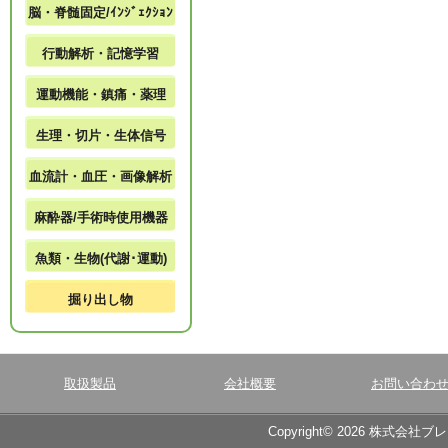
脳・脊髄固定/ｲﾝｼﾞｪｸｼｮﾝ
行動解析・記憶学習
運動機能・鎮痛・薬理
生理・切片・生体信号
血流計・血圧・画像解析
麻酔器/手術時使用機器
魚類・生物(代謝･運動)
掘り出し物
取扱製品
会社概要
お問い合わ
Copyright© 2026 株式会社ブ