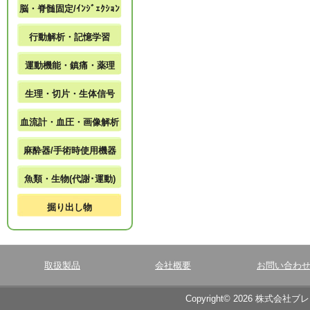
脳・脊髄固定/ｲﾝｼﾞｪｸｼｮﾝ
行動解析・記憶学習
運動機能・鎮痛・薬理
生理・切片・生体信号
血流計・血圧・画像解析
麻酔器/手術時使用機器
魚類・生物(代謝･運動)
掘り出し物
取扱製品
会社概要
お問い合わ
Copyright© 2026 株式会社ブ