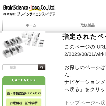
ホーム
取扱製品
指定されたペ
このページの URL
2/2023/08/01/wirkl
お探しのページは
ん。
ナビゲーションメ
へ戻る』をクリッ
脳・脊髄固定/ｲﾝｼﾞｪｸｼｮﾝ
トップページへ戻
行動解析・記憶学習