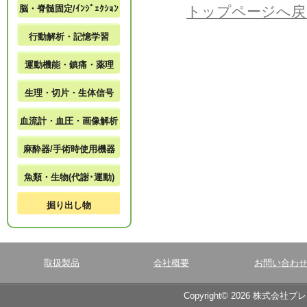
脳・脊髄固定/ｲﾝｼﾞｪｸｼｮﾝ
トップページへ戻
行動解析・記憶学習
運動機能・鎮痛・薬理
生理・切片・生体信号
血流計・血圧・画像解析
麻酔器/手術時使用機器
魚類・生物(代謝･運動)
掘り出し物
取扱製品
会社概要
お問い合わ
Copyright© 2026 株式会社ブ