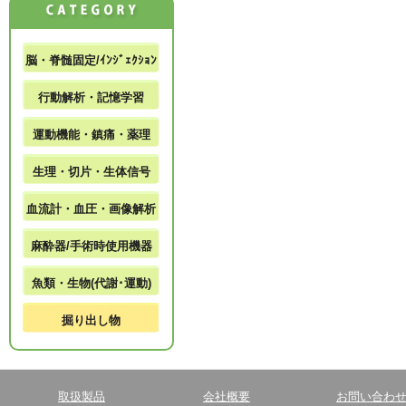
脳・脊髄固定/ｲﾝｼﾞｪｸｼｮﾝ
行動解析・記憶学習
運動機能・鎮痛・薬理
生理・切片・生体信号
血流計・血圧・画像解析
麻酔器/手術時使用機器
魚類・生物(代謝･運動)
掘り出し物
取扱製品
会社概要
お問い合わ