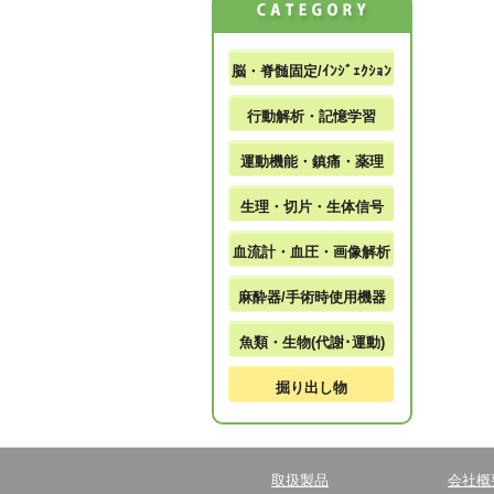
脳・脊髄固定/ｲﾝｼﾞｪｸｼｮﾝ
行動解析・記憶学習
運動機能・鎮痛・薬理
生理・切片・生体信号
血流計・血圧・画像解析
麻酔器/手術時使用機器
魚類・生物(代謝･運動)
掘り出し物
取扱製品
会社概