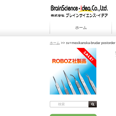
ホーム
ホーム
>>
sv+mexikanska-brudar postorder 