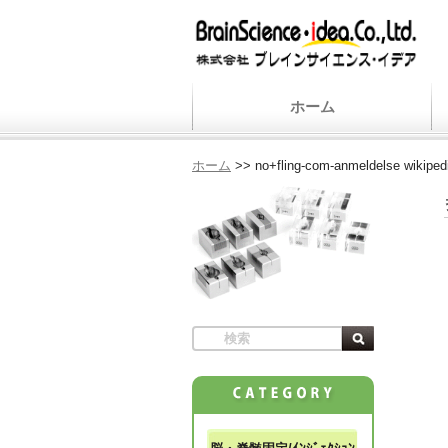
ホーム
ホーム
>>
no+fling-com-anmeldelse wikiped