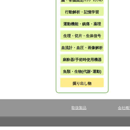
脳・脊髄固定/ｲﾝｼﾞｪｸｼｮﾝ
行動解析・記憶学習
運動機能・鎮痛・薬理
生理・切片・生体信号
血流計・血圧・画像解析
麻酔器/手術時使用機器
魚類・生物(代謝･運動)
掘り出し物
取扱製品
会社概