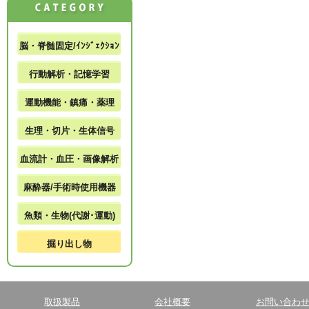
脳・脊髄固定/ｲﾝｼﾞｪｸｼｮﾝ
行動解析・記憶学習
運動機能・鎮痛・薬理
生理・切片・生体信号
血流計・血圧・画像解析
麻酔器/手術時使用機器
魚類・生物(代謝･運動)
掘り出し物
取扱製品
会社概要
お問い合わ