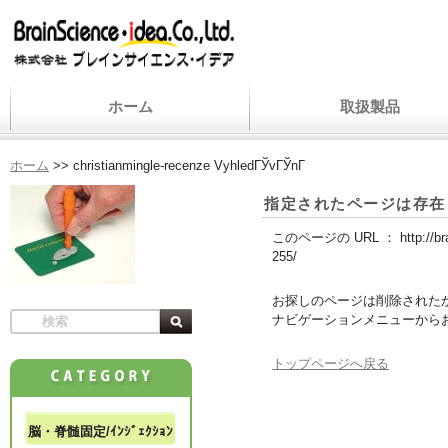
ホーム
取扱製品
ホーム
>>
christianmingle-recenze VyhledГЎvГЎnГ­
指定されたページは存在
このページの URL ：
http://
255/
お探しのページは削除された
ナビゲーションメニューから
トップページへ戻る
脳・脊髄固定/ｲﾝｼﾞｪｸｼｮﾝ