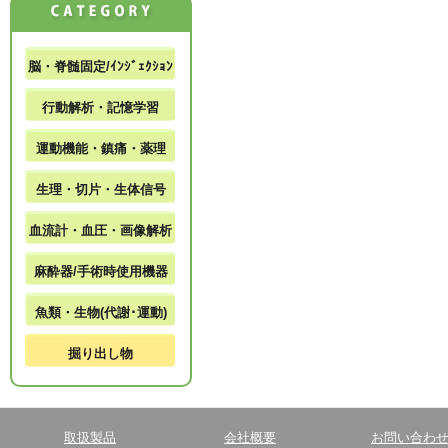
脳・脊髄固定/ｲﾝｼﾞｪｸｼｮﾝ
行動解析・記憶学習
運動機能・鎮痛・薬理
生理・切片・生体信号
血流計・血圧・画像解析
麻酔器/手術時使用機器
魚類・生物(代謝･運動)
掘り出し物
取扱製品
会社概要
お問い合わ