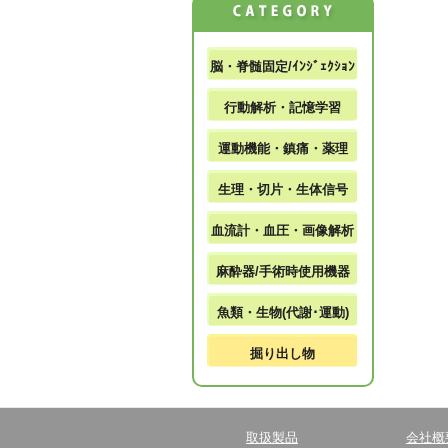
脳・脊髄固定/ｲﾝｼﾞｪｸｼｮﾝ
行動解析・記憶学習
運動機能・鎮痛・薬理
生理・切片・生体信号
血流計・血圧・画像解析
麻酔器/手術時使用機器
魚類・生物(代謝･運動)
掘り出し物
取扱製品
会社概