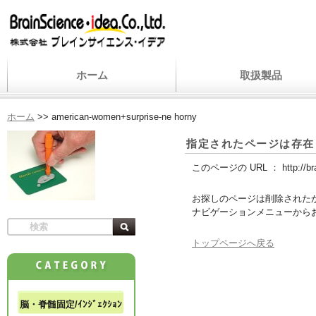
ホーム
取扱製品
ホーム
>>
american-women+surprise-ne horny
指定されたページは存在
このページの URL ：
http://b
お探しのページは削除された
ナビゲーションメニューから
トップページへ戻る
脳・脊髄固定/ｲﾝｼﾞｪｸｼｮﾝ