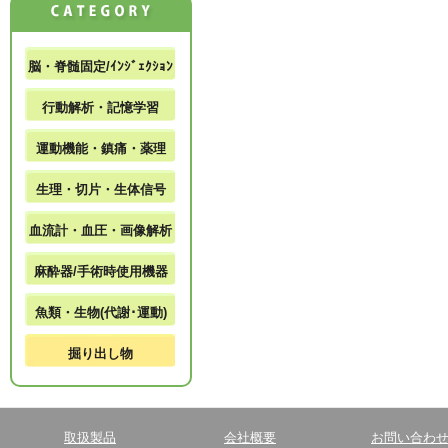
脳・脊髄固定/ｲﾝｼﾞｪｸｼｮﾝ
行動解析・記憶学習
運動機能・鎮痛・薬理
生理・切片・生体信号
血流計・血圧・画像解析
麻酔器/手術時使用機器
魚類・生物(代謝･運動)
掘り出し物
取扱製品
会社概要
お問い合わ