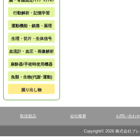
脳・脊髄固定/ｲﾝｼﾞｪｸｼｮﾝ
行動解析・記憶学習
運動機能・鎮痛・薬理
生理・切片・生体信号
血流計・血圧・画像解析
麻酔器/手術時使用機器
魚類・生物(代謝･運動)
掘り出し物
取扱製品
会社概要
お問い合わ
Copyright© 2026 株式会社ブ