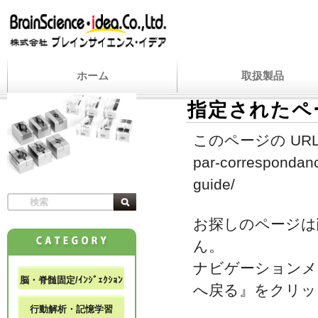
ホーム
取扱製品
指定されたペ
このページの URL
par-correspondanc
guide/
お探しのページは
ん。
ナビゲーションメ
脳・脊髄固定/ｲﾝｼﾞｪｸｼｮﾝ
へ戻る』をクリッ
行動解析・記憶学習