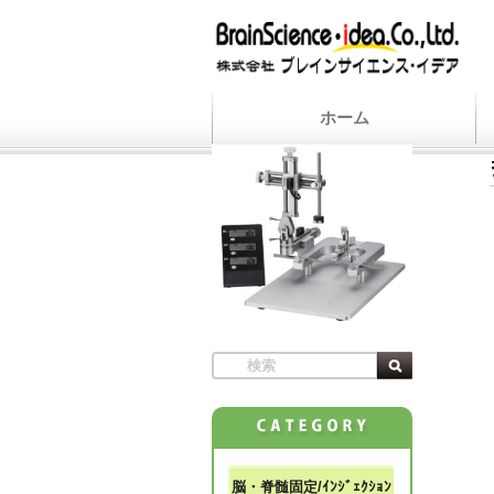
ホーム
脳・脊髄固定/ｲﾝｼﾞｪｸｼｮﾝ