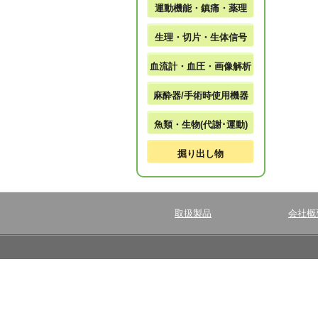
運動機能・鎮痛・薬理
生理・切片・生体信号
血流計・血圧・画像解析
麻酔器/手術時使用機器
魚類・生物(代謝･運動)
掘り出し物
取扱製品
会社概