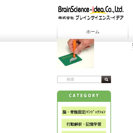
ホーム
脳・脊髄固定/ｲﾝｼﾞｪｸｼｮﾝ
行動解析・記憶学習