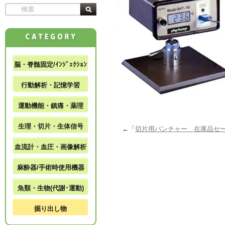
脳・脊髄固定/ｲﾝｼﾞｪｸｼｮﾝ
行動解析・記憶学習
運動機能・鎮痛・薬理
生理・切片・生体信号
←「
切片用パンチャー 在庫品セ
血流計・血圧・画像解析
麻酔器/手術時使用機器
魚類・生物(代謝･運動)
掘り出し物