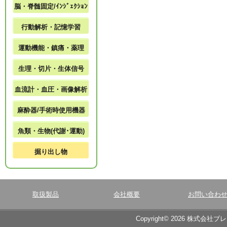
脳・脊髄固定/ｲﾝｼﾞｪｸｼｮﾝ
行動解析・記憶学習
運動機能・鎮痛・薬理
生理・切片・生体信号
血流計・血圧・画像解析
麻酔器/手術時使用機器
魚類・生物(代謝･運動)
掘り出し物
取扱製品
会社概要
お問い合わ
Copyright© 2026 株式会社ブ