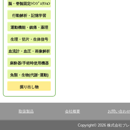
脳・脊髄固定/ｲﾝｼﾞｪｸｼｮﾝ
行動解析・記憶学習
運動機能・鎮痛・薬理
生理・切片・生体信号
血流計・血圧・画像解析
麻酔器/手術時使用機器
魚類・生物(代謝･運動)
掘り出し物
取扱製品
会社概要
お問い合わ
Copyright© 2026 株式会社ブ