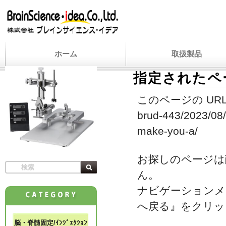
ホーム
取扱製品
指定されたペ
このページの URL
brud-443/2023/08/
make-you-a/
お探しのページは
ん。
ナビゲーションメ
へ戻る』をクリッ
脳・脊髄固定/ｲﾝｼﾞｪｸｼｮﾝ