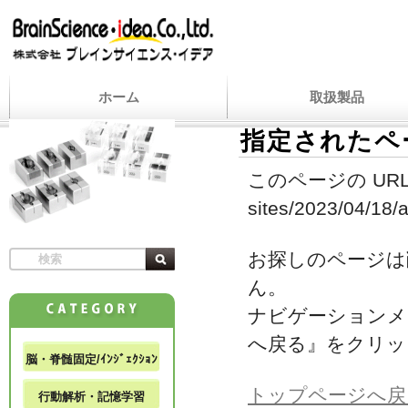
ホーム
取扱製品
指定されたペ
このページの URL
sites/2023/04/18/a
お探しのページは
ん。
ナビゲーションメ
へ戻る』をクリッ
脳・脊髄固定/ｲﾝｼﾞｪｸｼｮﾝ
トップページへ戻
行動解析・記憶学習