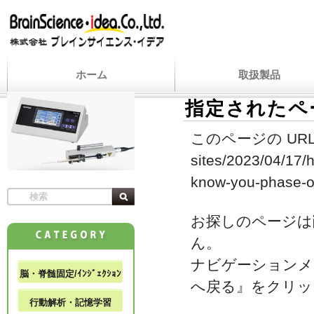
ホーム
取扱製品
指定されたペ
このページの URL
sites/2023/04/17/h
know-you-phase-of
お探しのページは
ん。
ナビゲーションメ
脳・脊髄固定/ｲﾝｼﾞｪｸｼｮﾝ
へ戻る』をクリッ
行動解析・記憶学習