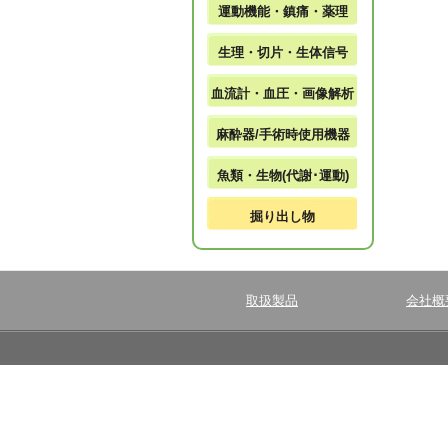
運動機能・鎮痛・薬理
生理・切片・生体信号
血流計・血圧・画像解析
麻酔器/手術時使用機器
魚類・生物(代謝･運動)
掘り出し物
取扱製品
会社概