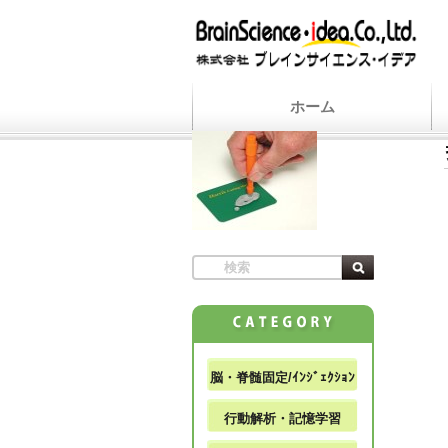
ホーム
脳・脊髄固定/ｲﾝｼﾞｪｸｼｮﾝ
行動解析・記憶学習