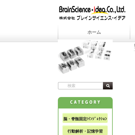
ホーム
脳・脊髄固定/ｲﾝｼﾞｪｸｼｮﾝ
行動解析・記憶学習