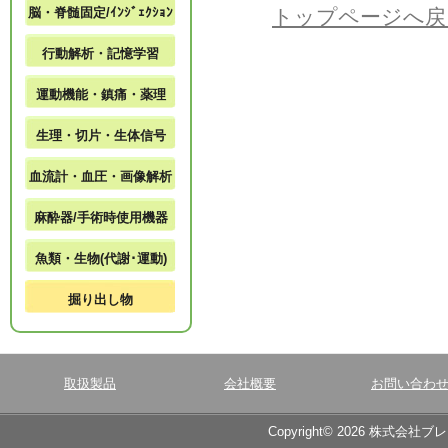
脳・脊髄固定/ｲﾝｼﾞｪｸｼｮﾝ
トップページへ戻
行動解析・記憶学習
運動機能・鎮痛・薬理
生理・切片・生体信号
血流計・血圧・画像解析
麻酔器/手術時使用機器
魚類・生物(代謝･運動)
掘り出し物
取扱製品
会社概要
お問い合わ
Copyright© 2026 株式会社ブ