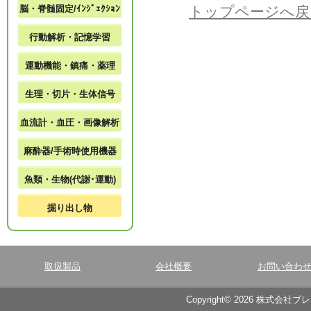
脳・脊髄固定/ｲﾝｼﾞｪｸｼｮﾝ
トップページへ戻
行動解析・記憶学習
運動機能・鎮痛・薬理
生理・切片・生体信号
血流計・血圧・画像解析
麻酔器/手術時使用機器
魚類・生物(代謝･運動)
掘り出し物
取扱製品
会社概要
お問い合わ
Copyright© 2026 株式会社ブ