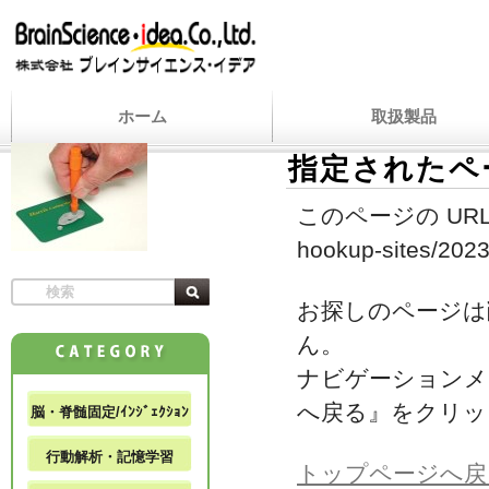
ホーム
取扱製品
指定されたペ
このページの URL
hookup-sites/2023
お探しのページは
ん。
ナビゲーションメ
へ戻る』をクリッ
脳・脊髄固定/ｲﾝｼﾞｪｸｼｮﾝ
行動解析・記憶学習
トップページへ戻