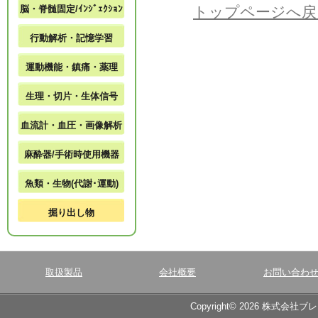
脳・脊髄固定/ｲﾝｼﾞｪｸｼｮﾝ
トップページへ戻
行動解析・記憶学習
運動機能・鎮痛・薬理
生理・切片・生体信号
血流計・血圧・画像解析
麻酔器/手術時使用機器
魚類・生物(代謝･運動)
掘り出し物
取扱製品
会社概要
お問い合わ
Copyright© 2026 株式会社ブ