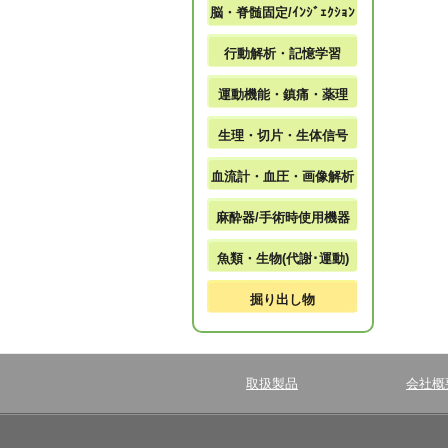
脳・脊髄固定/ｲﾝｼﾞｪｸｼｮﾝ
行動解析・記憶学習
運動機能・鎮痛・薬理
生理・切片・生体信号
血流計・血圧・画像解析
麻酔器/手術時使用機器
魚類・生物(代謝･運動)
掘り出し物
取扱製品
会社概