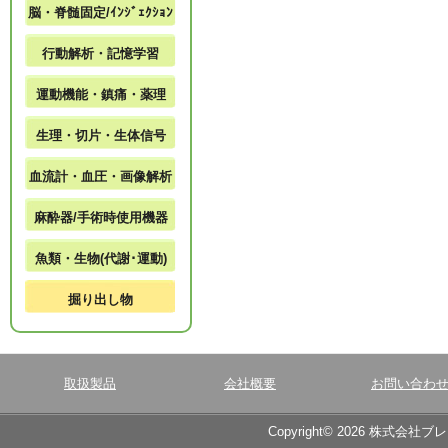
脳・脊髄固定/ｲﾝｼﾞｪｸｼｮﾝ
行動解析・記憶学習
運動機能・鎮痛・薬理
生理・切片・生体信号
血流計・血圧・画像解析
麻酔器/手術時使用機器
魚類・生物(代謝･運動)
掘り出し物
取扱製品
会社概要
お問い合わ
Copyright© 2026 株式会社ブ