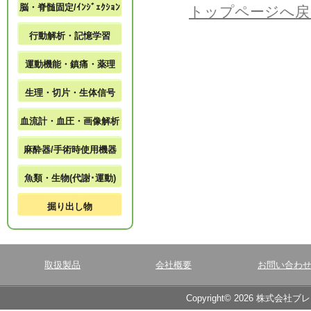
脳・脊髄固定/ｲﾝｼﾞｪｸｼｮﾝ
トップページへ戻
行動解析・記憶学習
運動機能・鎮痛・薬理
生理・切片・生体信号
血流計・血圧・画像解析
麻酔器/手術時使用機器
魚類・生物(代謝･運動)
掘り出し物
取扱製品
会社概要
お問い合わ
Copyright© 2026 株式会社ブ